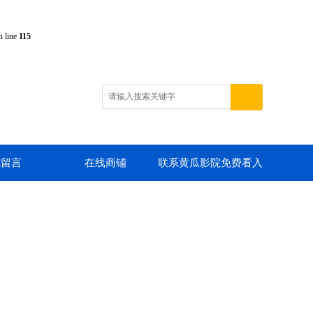
 line
115
线留言
在线商铺
联系黄瓜影院免费看入
口