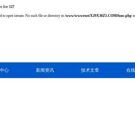
n line
127
d to open stream: No such file or directory in
/www/wwwroot/X29X30Z1.COM/func.php
on
中心
新闻资讯
技术文章
在