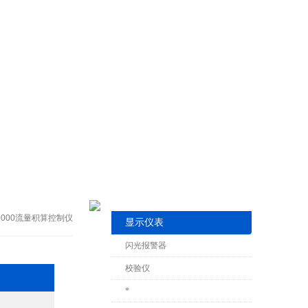
A-9000流量积算控制仪
显示仪表
闪光报警器
校验仪
*