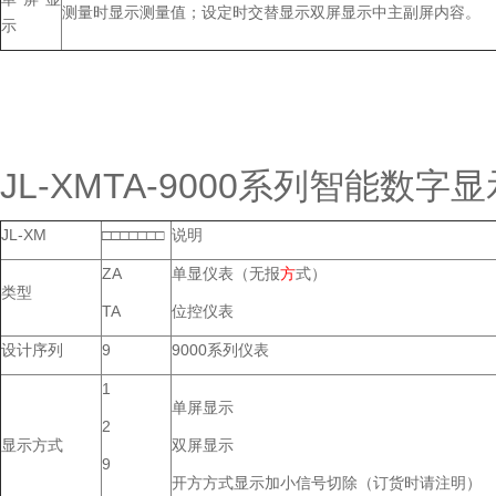
测量时显示测量值；设定时交替显示双屏显示中主副屏内容。
示
JL-XMTA-9000系列智能数
JL-XM
□□□□□□□
说明
ZA
单显仪表（无报
方
式）
类型
TA
位控仪表
设计序列
9
9000系列仪表
1
单屏显示
2
显示方式
双屏显示
9
开方方式显示加小信号切除（订货时请注明）