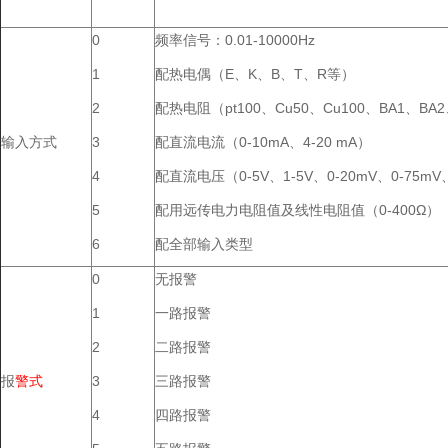
0
频率信号：0.01-10000Hz
1
配热电偶（E、K、B、T、R等）
2
配热电阻（pt100、Cu50、Cu100、BA1、BA
输入方式
3
配直流电流（0-10mA、4-20 mA）
4
配直流电压（0-5V、1-5V、0-20mV、0-75mV
5
配用远传电力电阻值及线性电阻值（0-400Ω）
6
配全部输入类型
0
无报警
1
一路报警
2
二路报警
报
警
式
3
三路报警
4
四路报警