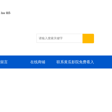
 line
115
线留言
在线商铺
联系黄瓜影院免费看入
口