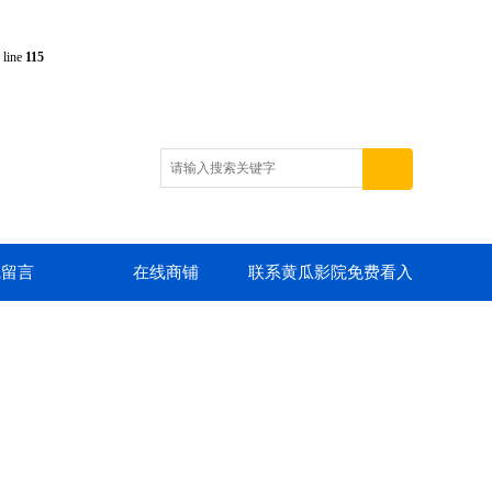
 line
115
线留言
在线商铺
联系黄瓜影院免费看入
口