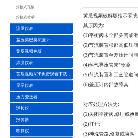
焊接式孔板
黄瓜视频破解版指示零或
焊接式喷嘴
其原因为:
流量仪表
(1)平衡阀未全部关闭或
差压类巴类流量计
(2)节流装置根部高低压阀
黄瓜视频色版
(3)节流装置至差压计间
温度仪表
(4)蒸气导压管未*冷凝;
黄瓜视频APP免费观看下载安装
(5)节流装置和工艺管道
(6)差压计内部故障其
显示仪表
压力变送器
对应处理方法为:
巡检仪
(1)关闭平衡阀,修理或换新
报警器
(2)打开;
积算仪
(3)神洗管路,修复或换阀